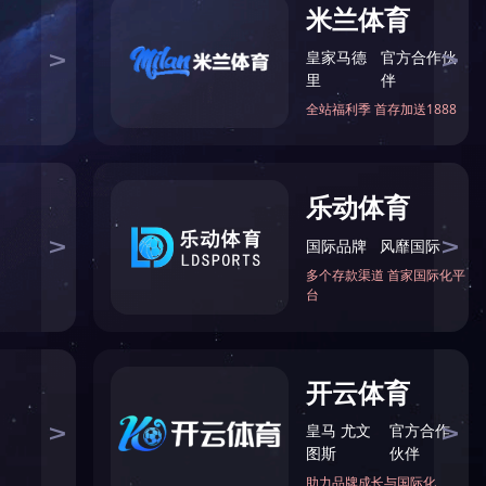
返回
顶部
多精彩尽在手机站
025－84391550
客服热线
公司邮箱
js-suke@163.com
产品咨询
025－84390227/84390387/84390383
生产和供应
025－57638108（总机转各部门）
资讯服务
> 天气查询
> 列车时刻
> 飞机航班
> 万年历
> 号码查询
> 交通违章查询