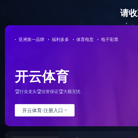
千亿在线官网
走进苏
您的当前位置：
千亿在线官网
>
广纳贤才
>
合作加